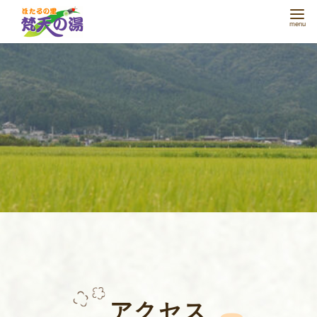
コ
ン
テ
ン
ツ
へ
移
動
アクセス