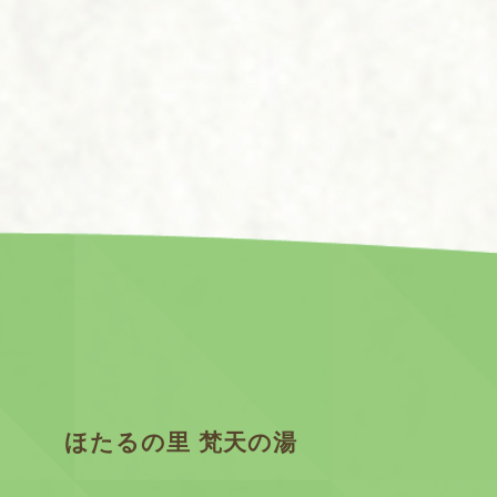
ほたるの里 梵天の湯