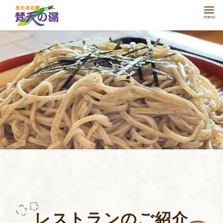
コ
ン
テ
ン
ツ
へ
移
動
レストランのご紹介