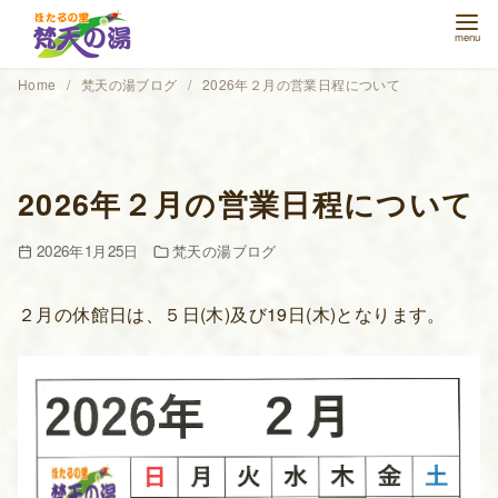
コ
ン
テ
Home
梵天の湯ブログ
2026年２月の営業日程について
ン
ツ
へ
移
2026年２月の営業日程について
動
2026年1月25日
梵天の湯ブログ
２月の休館日は、５日(木)及び19日(木)となります。