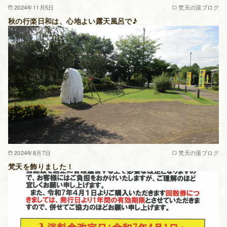
2024年11月5日
梵天の湯ブログ
秋の行楽日和は、心地よい露天風呂で♪
2024年8月7日
梵天の湯ブログ
梵天を飾りました！