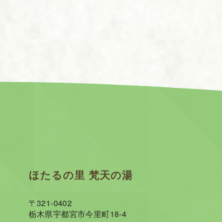
ほたるの里 梵天の湯
〒321-0402
栃木県宇都宮市今里町18-4