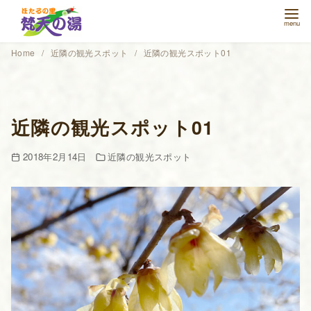
コ
ン
テ
Home
近隣の観光スポット
近隣の観光スポット01
ン
ツ
へ
移
近隣の観光スポット01
動
2018年2月14日
近隣の観光スポット